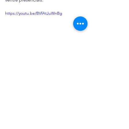
https://youtu.be/BVfAtJuWnBg
Eu posso dizer que perdi ou deixei de 
ganhar alunas por não abrir mão da 
minha responsabilidade de manter as 
aulas de dança do ventre somente on-
line e essas alunas eventualmente 
encontraram pessoas que aceitaram 
oferecer aulas presenciais de forma 
irresponsável. Meu conselho aqui é: 
desconfiem de pessoas assim. Seja 
aluna ou professora, se nesse contexto 