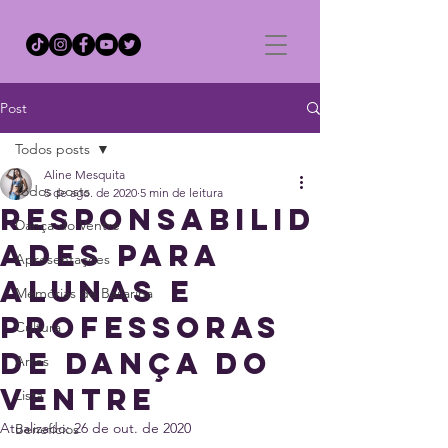
Post
Todos posts
Aline Mesquita
Todos posts
5 de ago. de 2020
5 min de leitura
Responsabilid
Dança do Ventre
ades para
Apresentações
alunas e
Memórias de Bailarina
professoras
Cultura
de dança do
Artes
ventre
Lista
Atualizado:
26 de out. de 2020
Benefícios