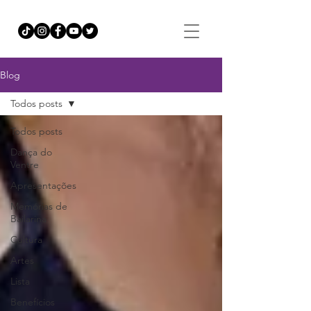
Blog
Todos posts
Todos posts
Dança do
Ventre
Apresentações
Memórias de
Bailarina
Cultura
Artes
Lista
Benefícios