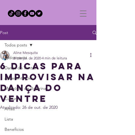
Post
Todos posts
Aline Mesquita
Todos posts
29 de jul. de 2020
4 min de leitura
6 dicas para
Dança do Ventre
improvisar na
Apresentações
dança do
Memórias de Bailarina
ventre
Cultura
Atualizado:
26 de out. de 2020
Artes
Lista
Benefícios