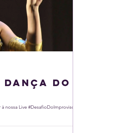
a dança do
ir à nossa Live #DesafioDoImproviso.