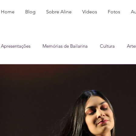
Home
Blog
Sobre Aline
Vídeos
Fotos
Au
Apresentações
Memórias de Bailarina
Cultura
Arte