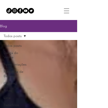
Blog
Todos posts
Todos posts
Dança do
Ventre
Apresentações
Memórias de
Bailarina
Cultura
Artes
Lista
Benefícios